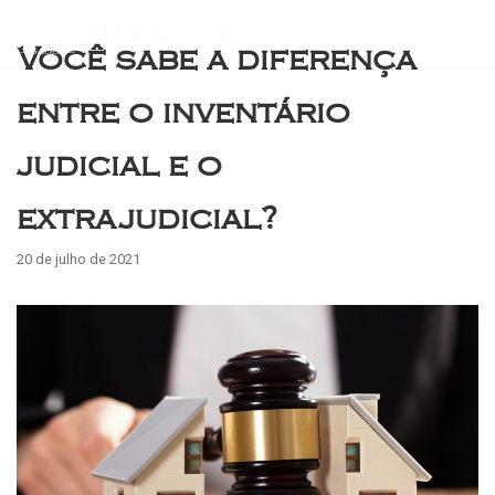
AM Advocacia
Você sabe a diferença
Pular
para
entre o inventário
o
conteúdo
judicial e o
extrajudicial?
20 de julho de 2021