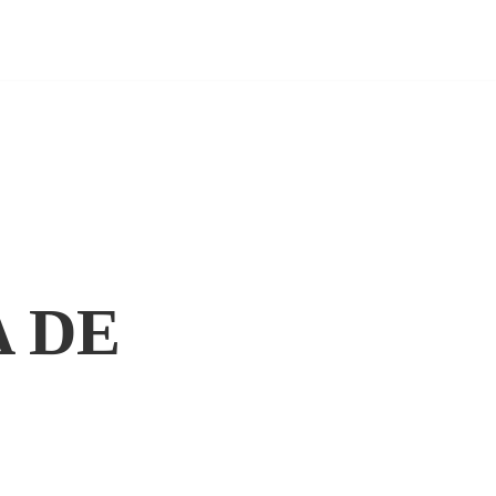
Áreas de Atuação
Equipe
Contato
Blog
 DE