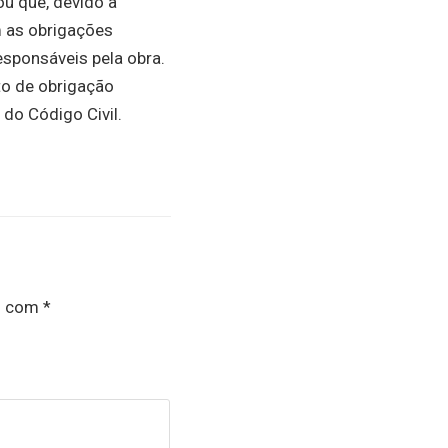
ou que, devido à
 as obrigações
sponsáveis pela obra.
to de obrigação
do Código Civil.
s com
*