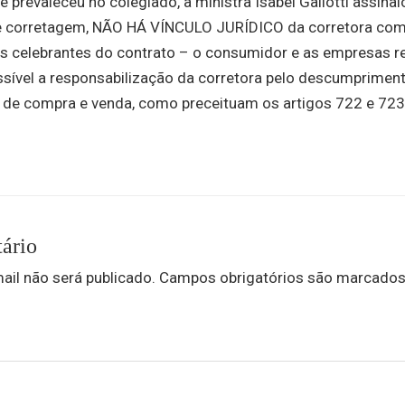
e prevaleceu no colegiado, a ministra Isabel Gallotti assinal
de corretagem, NÃO HÁ VÍNCULO JURÍDICO da corretora com
s celebrantes do contrato – o consumidor e as empresas re
ossível a responsabilização da corretora pelo descumprimen
 de compra e venda, como preceituam os artigos 722 e 723 
ário
ail não será publicado.
Campos obrigatórios são marcado